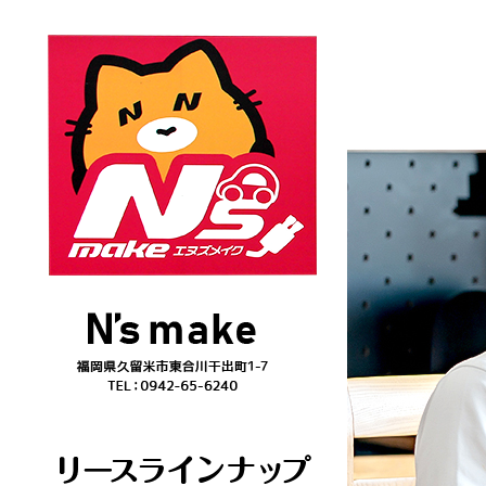
トヨタ ハイエースバン ｽｰﾊﾟｰGL 2/5人乗り|N`s make