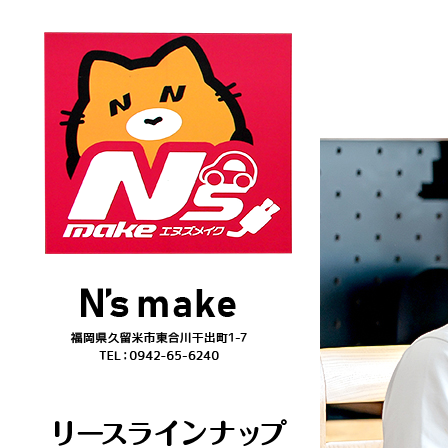
スズキ エブリイワゴン PZターボ|N`s make