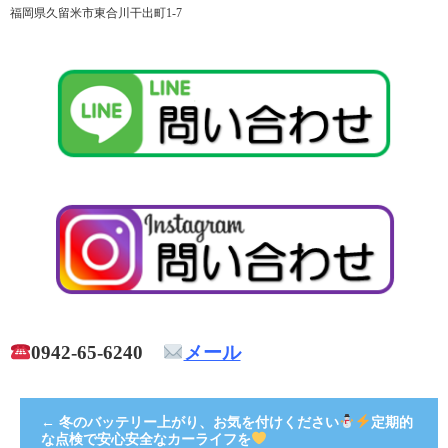
福岡県久留米市東合川干出町1-7
0942-65-6240
メール
←
冬のバッテリー上がり、お気を付けください
定期的
な点検で安心安全なカーライフを