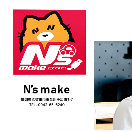
トヨタ アクア G|N`s make