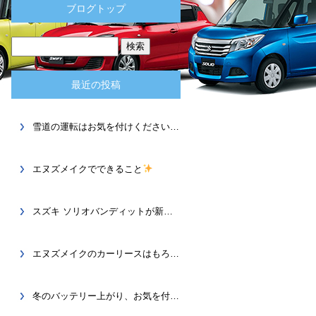
ブログトップ
最近の投稿
雪道の運転はお気を付けください( ˘ω˘ )
エヌズメイクでできること
スズキ ソリオバンディットが新しくなって登場です
エヌズメイクのカーリースはもろコミで安心
冬のバッテリー上がり、お気を付けください
定期的な点検で安