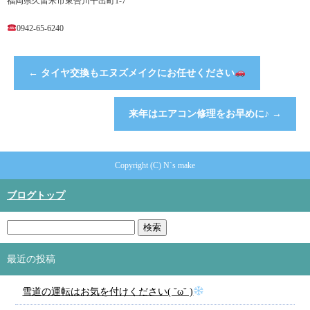
福岡県久留米市東合川干出町1-7
0942-65-6240
←
タイヤ交換もエヌズメイクにお任せください
来年はエアコン修理をお早めに♪
→
Copyright (C) N`s make
ブログトップ
最近の投稿
雪道の運転はお気を付けください( ˘ω˘ )