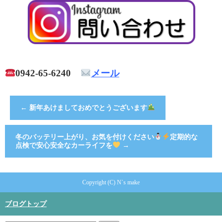
0942-65-6240
メール
←
新年あけましておめでとうございます
冬のバッテリー上がり、お気を付けください
定期的な
点検で安心安全なカーライフを
→
Copyright (C) N`s make
ブログトップ