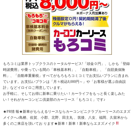
もろコミは業界トップクラスのトータルサービス!「頭金０円」、しかも「登録
時諸費用」や乗っている間の「車検基本料」、「自動車税」、「自賠責保険
料」、「自動車重量税」すべてがもろもろコミコミでお支払いプランに含まれ
ています。お支払いプランは「月々税込8,000円～」や「お客様が選ぶ自由設
計」などイロイロご用意しています。
お手軽に、そしてお得に新車に乗りたい！カーライフをもっと長く楽しみた
い！それがカーコンビニ倶楽部のカーリース「もろコミ」です♪
★PR情 報★新車がもらえるリースならカーコンビニクラブカーリースのエヌズ
メイクへ♪鳥栖、佐賀、小郡、北野、田主丸 、筑後、八女、福岡、久留米から
多くのご来店を頂いてお ります★新車！新車！新車ならエヌズメイク